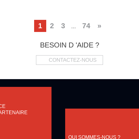
1
2
3
74
»
…
BESOIN D 'AIDE ?
CONTACTEZ-NOUS
CE
ARTENAIRE
QUI SOMMES-NOUS ?