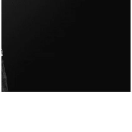
FormaSup