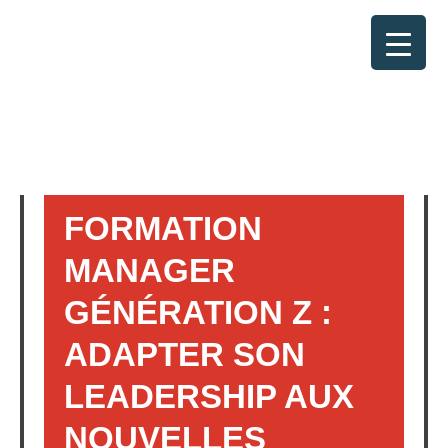
RETOUR
FORMATION
MANAGER
GÉNÉRATION Z :
ADAPTER SON
LEADERSHIP AUX
NOUVELLES