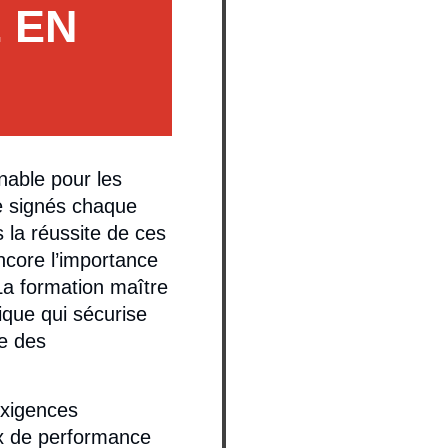
 EN
nable pour les
ge signés chaque
 la réussite de ces
ncore l’importance
La formation maître
ique qui sécurise
ce des
exigences
ux de performance