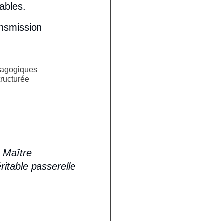
ables.
ansmission
édagogiques
tructurée
n Maître
ritable passerelle