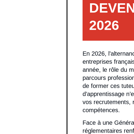
DEVEN
2026
En 2026, l’alternan
entreprises frança
année, le rôle du m
parcours profession
de former ces tute
d’apprentissage n’e
vos recrutements, r
compétences.
Face à une Générat
réglementaires renf