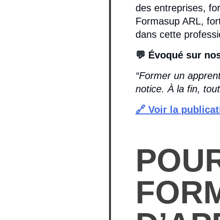
des entreprises, f
Formasup ARL, fort
dans cette professi
💬 Évoqué sur nos
“Former un apprent
notice. À la fin, to
🔗 Voir la publica
POUR
FORM