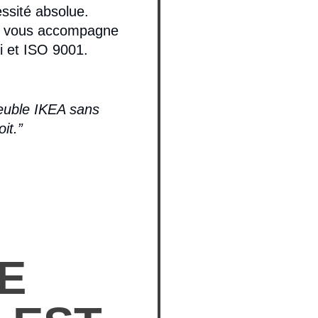
ssité absolue.
e, vous accompagne
i et ISO 9001.
euble IKEA sans
it.”
E