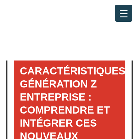
RETOUR
CARACTÉRISTIQUES
GÉNÉRATION Z
ENTREPRISE :
COMPRENDRE ET
INTÉGRER CES
NOUVEAUX